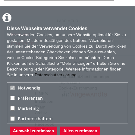
153
views
LADE MEHR
Diese Webseite verwendet Cookies
Wir verwenden Cookies, um unsere Website optimal für Sie zu
FEATURED
gestalten. Mit dem Bestätigen des Buttons "Akzeptieren"
BELIEBTHEIT
stimmen Sie der Verwendung von Cookies zu. Durch Anklicken
der untenstehenden Checkboxen können Sie auswählen,
welche Cookie-Kategorien Sie zulassen möchten. Durch
ABOUT
LEGAL INFO
Klicken auf die Schaltfläche "Mehr anzeigen" erhalten Sie eine
Beschreibung jeder Kategorie. Weitere Informationen finden
Mail
Nutzungsbedingungen
Sie in unserer
Datenschutzerklärung
.
Datenschutzbestimmungen
Impressum
Notwendig
Cookie-Zustimmung
LINKS
Präferenzen
Institution
Team
Marketing
Archiv
Partnerschaften
Bibliothek
Facebook
YouTube
Auswahl zustimmen
Allen zustimmen