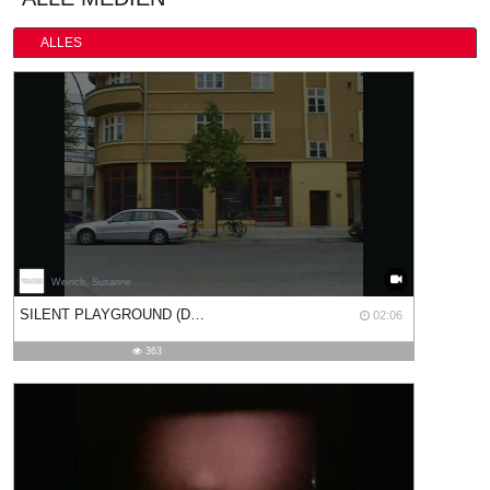
ALLES
Weirich, Susanne
02:06
SILENT PLAYGROUND (DOKUMENTATION)
02:06
duration
363
363
views