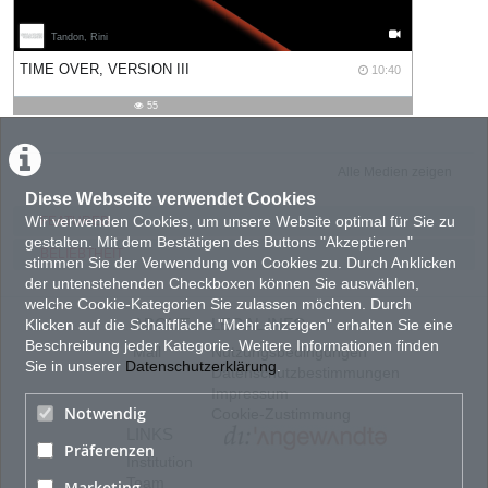
Tandon, Rini
10:40
TIME OVER, VERSION III
10:40
duration
55
55
views
Alle Medien zeigen
Diese Webseite verwendet Cookies
Wir verwenden Cookies, um unsere Website optimal für Sie zu
FEATURED
gestalten. Mit dem Bestätigen des Buttons "Akzeptieren"
BELIEBTHEIT
stimmen Sie der Verwendung von Cookies zu. Durch Anklicken
der untenstehenden Checkboxen können Sie auswählen,
welche Cookie-Kategorien Sie zulassen möchten. Durch
ABOUT
LEGAL INFO
Klicken auf die Schaltfläche "Mehr anzeigen" erhalten Sie eine
Beschreibung jeder Kategorie. Weitere Informationen finden
Mail
Nutzungsbedingungen
Sie in unserer
Datenschutzerklärung
.
Datenschutzbestimmungen
Impressum
Notwendig
Cookie-Zustimmung
LINKS
Präferenzen
Institution
Team
Marketing