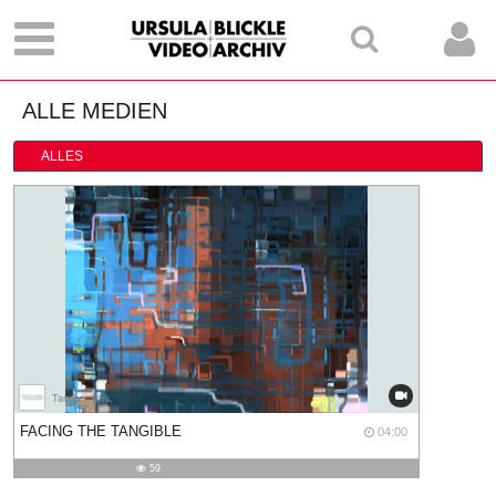
ALLE MEDIEN
ALLES
Tandon, Rini
04:00
FACING THE TANGIBLE
04:00
duration
59
59
views