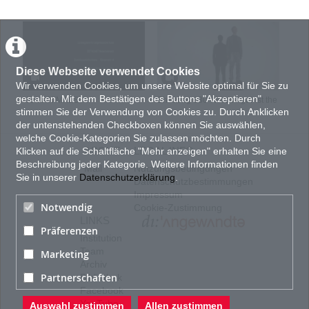
gliedern gleichsam das Feld eines Spieles, dessen Regeln sich der Logik der
MuseumsbesucherInnen entziehen. Während das MUMOK-Auditorium zum
halb verborgenen und privaten Arbeitslabor umfunktioniert wird, dienen die im
Vorfeld gesammelten, wechselnden Zahlenkombinationen der digitalen
Aufzugsanzeige als Basis eines Handlungsablaufes, der die vertikale
Ausrichtung der Architektur sowie die Bewegung Ihrer BenutzerInnen in eine
Diese Webseite verwendet Cookies
rätselhafte Ordnung überführt.
Wir verwenden Cookies, um unsere Website optimal für Sie zu
Quelle:
http://kozek-hoerlonski.com/projects/level-zer0/
gestalten. Mit dem Bestätigen des Buttons "Akzeptieren"
HUMANIMALS
Shouting 130 Words Against the
Appl
stimmen Sie der Verwendung von Cookies zu. Durch Anklicken
KATEGORIEN:
Light
TAGS:
DOKUMENTATION
Performance
Aktion
Spiel
der untenstehenden Checkboxen können Sie auswählen,
PERFORMANCE
Ritual
welche Cookie-Kategorien Sie zulassen möchten. Durch
ABOUT
LEGAL INFO
Klicken auf die Schaltfläche "Mehr anzeigen" erhalten Sie eine
PRODUKTIONSLAND
Beschreibung jeder Kategorie. Weitere Informationen finden
Mail
Nutzungsbedingungen
Sie in unserer
Datenschutzerklärung
.
AT : Österreich
Datenschutzbestimmungen
PRODUKTIONSJAHR
Impressum
Notwendig
Cookie-Zustimmung
2004
TON
LINKS
Präferenzen
Institution
Originalton
FORMAT
Team
Marketing
Archiv
4:3
Partnerschaften
Bibliothek
FARBE
Facebook
Farbe
YouTube
Auswahl zustimmen
Allen zustimmen