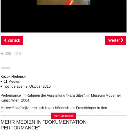
abs
Zurück
Weiter
355
0
0
355
favorites
views
Kozek Hörlonski
11 Medien
hochgeladen 9. Oktober 2015
Performance im Rahmen der Ausstellung "Para Sites", im Museum Moderner
Kunst, Wien, 2004.
Mit
level zer0
injizieren sich kozek hörlonski als Fremdkörper in den
Organismus MUMOK und zapfen dann allmählich dem Ort, in einem rhythmisiert
Mehr anzeigen
ritualisierten Handlungsmarathon, Informationen ab. Diese werden in einem
MEHR MEDIEN IN "DOKUMENTATION
Wechselspiel von Kodierung und Dekodierung in ein neues, hermetisches
PERFORMANCE"
Bezugssystem übersetzt. Die neun Ebenen des MUMOK definieren und