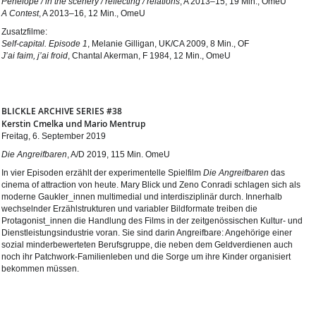
Penelope / in the scenery / reflecting / relations
, A 2013–15, 19 Min., OmeU
A Contest
, A 2013–16, 12 Min., OmeU
Zusatzfilme:
Self-capital. Episode 1
, Melanie Gilligan, UK/CA 2009, 8 Min., OF
J’ai faim, j’ai froid
, Chantal Akerman, F 1984, 12 Min., OmeU
BLICKLE ARCHIVE SERIES #38
Kerstin Cmelka und Mario Mentrup
Freitag, 6. September 2019
Die Angreifbaren
, A/D 2019, 115 Min. OmeU
In vier Episoden erzählt der experimentelle Spielfilm
Die Angreifbaren
das
cinema of attraction von heute. Mary Blick und Zeno Conradi schlagen sich als
moderne Gaukler_innen multimedial und interdisziplinär durch. Innerhalb
wechselnder Erzählstrukturen und variabler Bildformate treiben die
Protagonist_innen die Handlung des Films in der zeitgenössischen Kultur- und
Dienstleistungsindustrie voran. Sie sind darin Angreifbare: Angehörige einer
sozial minderbewerteten Berufsgruppe, die neben dem Geldverdienen auch
noch ihr Patchwork-Familienleben und die Sorge um ihre Kinder organisiert
bekommen müssen.