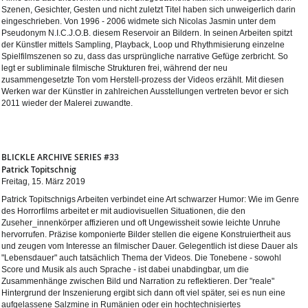
Szenen, Gesichter, Gesten und nicht zuletzt Titel haben sich unweigerlich darin
eingeschrieben. Von 1996 - 2006 widmete sich Nicolas Jasmin unter dem
Pseudonym N.I.C.J.O.B. diesem Reservoir an Bildern. In seinen Arbeiten spitzt
der Künstler mittels Sampling, Playback, Loop und Rhythmisierung einzelne
Spielfilmszenen so zu, dass das ursprüngliche narrative Gefüge zerbricht. So
legt er subliminale filmische Strukturen frei, während der neu
zusammengesetzte Ton vom Herstell-prozess der Videos erzählt. Mit diesen
Werken war der Künstler in zahlreichen Ausstellungen vertreten bevor er sich
2011 wieder der Malerei zuwandte.
BLICKLE ARCHIVE SERIES #33
Patrick Topitschnig
Freitag, 15. März 2019
Patrick Topitschnigs Arbeiten verbindet eine Art schwarzer Humor: Wie im Genre
des Horrorfilms arbeitet er mit audiovisuellen Situationen, die den
Zuseher_innenkörper affizieren und oft Ungewissheit sowie leichte Unruhe
hervorrufen. Präzise komponierte Bilder stellen die eigene Konstruiertheit aus
und zeugen vom Interesse an filmischer Dauer. Gelegentlich ist diese Dauer als
"Lebensdauer" auch tatsächlich Thema der Videos. Die Tonebene - sowohl
Score und Musik als auch Sprache - ist dabei unabdingbar, um die
Zusammenhänge zwischen Bild und Narration zu reflektieren. Der "reale"
Hintergrund der Inszenierung ergibt sich dann oft viel später, sei es nun eine
aufgelassene Salzmine in Rumänien oder ein hochtechnisiertes