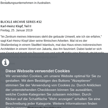
Bestattungsunternehmen in Australien.
BLICKLE ARCHIVE SERIES #32
Karl-Heinz Klopf, Teil II
Freitag, 25. Januar 2019
"Im Zentrum meines Interesses steht die gebaute Umwelt, wie ich sie erfahre,"
sagt Karl-Heinz Klopf über seine filmischen Arbeiten. Mal ist es der
Straßenbelag in einem Stadtteil Istanbuls, mal das Haus eines indonesischen
Architekten in einem Vorort von Jakarta, das ihn fasziniert. Dabei tastet er sich
von Grund auf durch ein Bauwerk vor und schafft dafür eine filmisch-strukturelle
Entsprechung, einer Denkbewegung gleich.
Programm
TESVIKIYE
, AT/TUR 2004, 5:20 min
Diese Webseite verwendet Cookies
Wir verwenden Cookies, um unsere Website optimal für Sie zu
A Tropical House
, AT/IDN 2015, 51 min
gestalten. Mit dem Bestätigen des Buttons "Akzeptieren"
Testa
, AT/ARG 2018, 18 min
stimmen Sie der Verwendung von Cookies zu. Durch Anklicken
der untenstehenden Checkboxen können Sie auswählen,
welche Cookie-Kategorien Sie zulassen möchten. Durch
ABOUT
LEGAL INFO
Klicken auf die Schaltfläche "Mehr anzeigen" erhalten Sie eine
Beschreibung jeder Kategorie. Weitere Informationen finden
Mail
Nutzungsbedingungen
Sie in unserer
Datenschutzerklärung
.