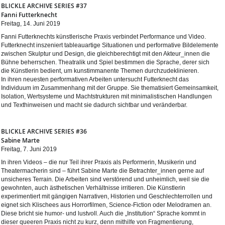
BLICKLE ARCHIVE SERIES #37
Fanni Futterknecht
Freitag, 14. Juni 2019
Fanni Futterknechts künstlerische Praxis verbindet Performance und Video.
Futterknecht inszeniert tableauartige Situationen und performative Bildelemente
zwischen Skulptur und Design, die gleichberechtigt mit den Akteur_innen die
Bühne beherrschen. Theatralik und Spiel bestimmen die Sprache, derer sich
die Künstlerin bedient, um kunstimmanente Themen durchzudeklinieren.
In ihren neuesten performativen Arbeiten untersucht Futterknecht das
Individuum im Zusammenhang mit der Gruppe. Sie thematisiert Gemeinsamkeit,
Isolation, Wertsysteme und Machtstrukturen mit minimalistischen Handlungen
und Texthinweisen und macht sie dadurch sichtbar und veränderbar.
BLICKLE ARCHIVE SERIES #36
Sabine Marte
Freitag, 7. Juni 2019
In ihren Videos – die nur Teil ihrer Praxis als Performerin, Musikerin und
Theatermacherin sind – führt Sabine Marte die Betrachter_innen gerne auf
unsicheres Terrain. Die Arbeiten sind verstörend und unheimlich, weil sie die
gewohnten, auch ästhetischen Verhältnisse irritieren. Die Künstlerin
experimentiert mit gängigen Narrativen, Historien und Geschlechterrollen und
eignet sich Klischees aus Horrorfilmen, Science-Fiction oder Melodramen an.
Diese bricht sie humor- und lustvoll. Auch die „Institution“ Sprache kommt in
dieser queeren Praxis nicht zu kurz, denn mithilfe von Fragmentierung,