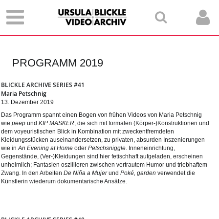
PROGRAMM 2019
BLICKLE ARCHIVE SERIES #41
Maria Petschnig
13. Dezember 2019
Das Programm spannt einen Bogen von frühen Videos von Maria Petschnig
wie
peep
und
KIP MASKER
, die sich mit formalen (Körper-)Konstruktionen und
dem voyeuristischen Blick in Kombination mit zweckentfremdeten
Kleidungsstücken auseinandersetzen, zu privaten, absurden Inszenierungen
wie in
An Evening at Home
oder
Petschsniggle
. Inneneinrichtung,
Gegenstände, (Ver-)Kleidungen sind hier fetischhaft aufgeladen, erscheinen
unheimlich; Fantasien oszillieren zwischen vertrautem Humor und triebhaftem
Zwang. In den Arbeiten
De Ni
ña a Mujer
und
Poké, garden
verwendet die
Künstlerin wiederum dokumentarische Ansätze.