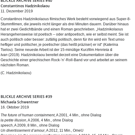
BLICKLE ARCHIVE SERIES #40
Constantinos Hadzinikolaou
11. Dezember 2019
Constantinos Hadzinikolaous filmisches Werk besteht vorwiegend aus Super-8-
Stummfilmen, die jeweils nicht länger als drei Minuten dauern. Darüber hinaus
hat er zwei Gedichtbände und einen Roman geschrieben. „Hadzinikolaous
Herangehensweise ist poetisch – oder antipoetisch, wie er selbst meint. Sie ist
auch politisch oder besser: zufällig politisch, denn für ihn wird ein Text umso
heftiger und politscher, je poetischer (das heißt präziser) er ist“ (Katerina
Tselou). Seine neueste Arbeit ist der 15-minütige Kurzfilm
Henrieta &
Ivan
(2019). Hadzinikolaou bereitet derzeit eine Dokumentation über die
Geschichte einer griechischen Rock-’n’-Roll-Band vor und arbeitet an seinem
nächsten Roman.
(C. Hadzinikolaou)
BLICKLE ARCHIVE SERIES #39
Michaela Schwentner
16. Oktober 2019
The future of human containment
, A 2001, 4 Min., ohne Dialog
la petite illusion
, A 2006, 4 Min., ohne Dialog
speech
, A 2009, 8 Min., ohne Dialog
Un divertissement d’amour
, A 2012, 11 Min., OmeU