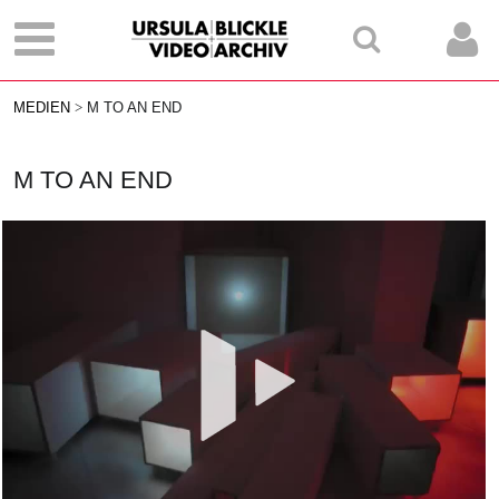
MEDIEN
M TO AN END
M TO AN END
Vid