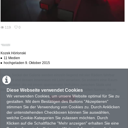
abs
119
0
0
119
favorites
views
Kozek Hörlonski
11 Medien
hochgeladen 9. Oktober 2015
Die 31 Sockel der Galerie werden einzeln liegend mit vier Rädern fahrbar
gemacht und dessen Innenraum mit Licht versehen. So entsteht eine Raum-
Lichtskulptur, die mit einem spannenden Verhältnis zwischen Statik und
Diese Webseite verwendet Cookies
Bewegung, Licht und Dunkelheit spielt. Alle Sockel erhalten Namen, die im
Vorfeld aus Eintragungen im Galerie-Logbuch herausgefiltert wurden ("feeling
Wir verwenden Cookies, um unsere Website optimal für Sie zu
Mehr anzeigen
in sweden", "quaderradar", "energii"...). Der Fußboden der Galerie wird mit
gestalten. Mit dem Bestätigen des Buttons "Akzeptieren"
Combibloc-Rohmaterial mit der milchig-silbrigen Seite nach oben ausgelegt.
stimmen Sie der Verwendung von Cookies zu. Durch Anklicken
Die blau und rot ausgeleuchteten Hohlräume der nun mobilen "Sockelwesen",
der untenstehenden Checkboxen können Sie auswählen,
die über den Boden gleiten sind Erinnerungsräume an vorangegangene
welche Cookie-Kategorien Sie zulassen möchten. Durch
Ausstellungen. Gleichzeitig stellen sie eine eigenständige künstlerische
ABOUT
LEGAL INFO
Klicken auf die Schaltfläche "Mehr anzeigen" erhalten Sie eine
Versuchsanordnug dar, um die abstrakt malerische Qualität des Lichts zu