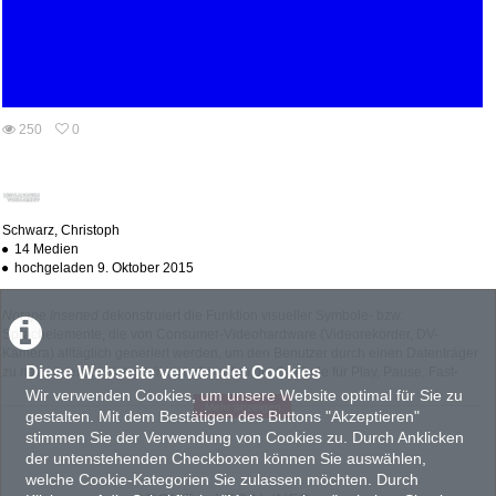
abs
250
0
0
250
favorites
views
Schwarz, Christoph
14 Medien
hochgeladen 9. Oktober 2015
Notape Inserted
dekonstruiert die Funktion visueller Symbole- bzw.
Sprachelemente, die von Consumer-Videohardware (Videorekorder, DV-
Kamera) alltäglich generiert werden, um den Benutzer durch einen Datenträger
Diese Webseite verwendet Cookies
zu navigieren. In
Notape Inserted
werden die Symbole für Play, Pause, Fast-
Forward oder Rewind zu Darstellern einer Geschichte, die um eine
Wir verwenden Cookies, um unsere Website optimal für Sie zu
Mehr anzeigen
ungewöhnliche Dreiecksbeziehung konstruiert ist. Im Ausstellungsumfeld spielt
gestalten. Mit dem Bestätigen des Buttons "Akzeptieren"
die Arbeit mit der Erwartungshaltung des Publikums, das hinter dem stetigen
stimmen Sie der Verwendung von Cookies zu. Durch Anklicken
Vollblau des Monitors eine technische Fehlfunktion wittert und in dem
der untenstehenden Checkboxen können Sie auswählen,
chaotischen Aufbau eine unfertige Arbeit erkennt. Der Titel "Notape Inserted"
welche Cookie-Kategorien Sie zulassen möchten. Durch
entsteht erst in der gewollt falschen Interpretation des Zusehers.