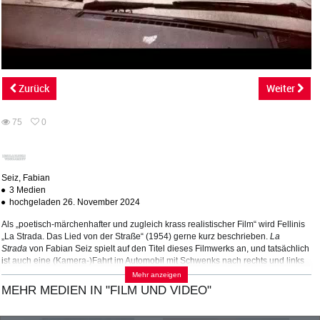
abs
Zurück
Weiter
75
0
0
75
favorites
views
Seiz, Fabian
3 Medien
hochgeladen 26. November 2024
Als „poetisch-märchenhafter und zugleich krass realistischer Film“ wird Fellinis
„La Strada. Das Lied von der Straße“ (1954) gerne kurz beschrieben.
La
Strada
von Fabian Seiz spielt auf den Titel dieses Filmwerks an, und tatsächlich
ist auch eine (Kamera-)Fahrt im Automobil mit Schwenks nach rechts und links
zu sehen. Die Bilder, aus denen sich dieser Film zusammensetzt, sind
Mehr anzeigen
allerdings unschwer als fotografische Einzelbilder zu erkennen, die zu einer
MEHR MEDIEN IN "FILM UND VIDEO"
Animation zusammengestellt, eine rasende, weil zeitlich kurze und
distanzmäßig lange Fahrt (zwischen Toronto/CND und Florida/USA) zeigen. Der