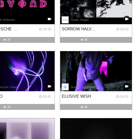
k Hörlonski
Seidel, Hogan
DÄMONISCHE LEINWÄNDE. TEIL III - BEYOND
SORROW HALVED #2: OSCILLATING SPORADICALLY
28:30
06:03
39
56
rscher, Daniel
Nuderscher, Daniel
O
ELUSIVE WISH
05:41
04:51
36
65