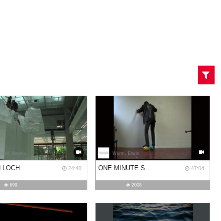
tlieb, Angela
Wurm, Erwin
N LOCH
ONE MINUTE SCULPTURES
24:40
47:04
699
2008