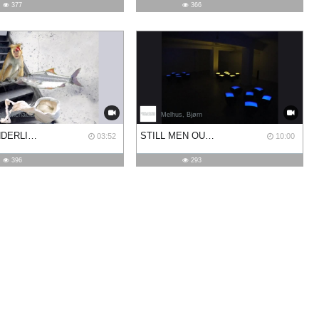
377
366
l, Michaela
Melhus, Bjørn
DIE WUNDERLICHE GASTEREI
STILL MEN OUT THERE
03:52
10:00
396
293