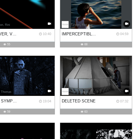
on, Rini
Tandon, Rini
TIME OVER, VERSION III
IMPERCEPTIBLE STATES
10:40
04:59
55
68
, Thomas
Hörl, Thomas
F. W. M. SYMPHONIE
DELETED SCENE
19:04
07:32
59
63