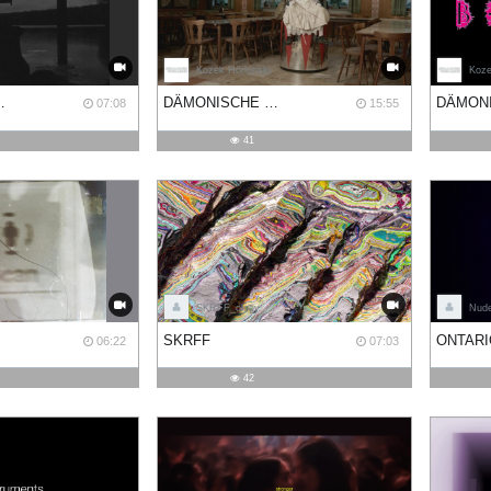
Kozek Hörlonski
Koze
EIL I - UNINVITED
DÄMONISCHE LEINWÄNDE. TEIL II - ARRIVAL
07:08
15:55
41
SKRFF_ology
Nude
SKRFF
ONTARI
06:22
07:03
42