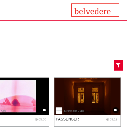
, Karo
Strohmaier, Jutta
PASSENGER
05:03
09:19