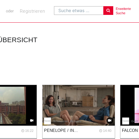
Erweiterte
Suche etwas ...
Registrieren
oder
Suche
ÜBERSICHT
Schwentner, Michaela
Goldt
PENELOPE / IN THE SCENERY / REFLECTING / RELATIONS
FALCON
16:22
14:40