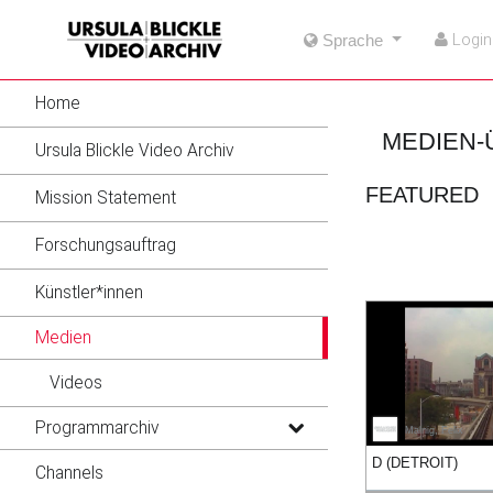
go
go
go
Login
Sprache
to
to
to
navigation
main
footer
content
Home
MEDIEN-
Ursula Blickle Video Archiv
FEATURED
Mission Statement
Forschungsauftrag
Künstler*innen
Medien
Videos
Programmarchiv
Malnig, Felix
16:22
14:40
05:03
09:19
D (DETROIT)
Channels
duration
duration
duration
duration