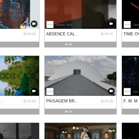
Tandon, Rini
Tand
IBLE
ABSENCE CALLING
04:00
04:07
69
l
Oliveira, Nathália
Hörl
 IN A DRAINPIPE
PAISAGEM BRASILEIRA
03:50
07:26
63