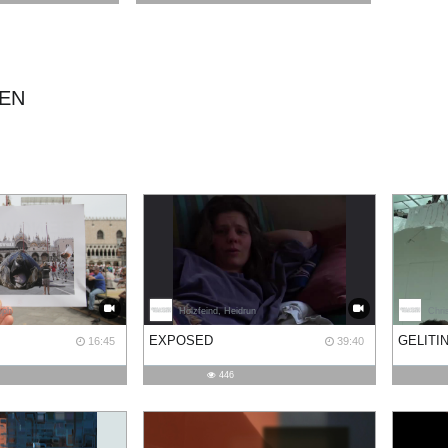
IEN
oph
Holzfeind, Heidrun
Chris
EXPOSED
GELITI
16:45
39:40
446