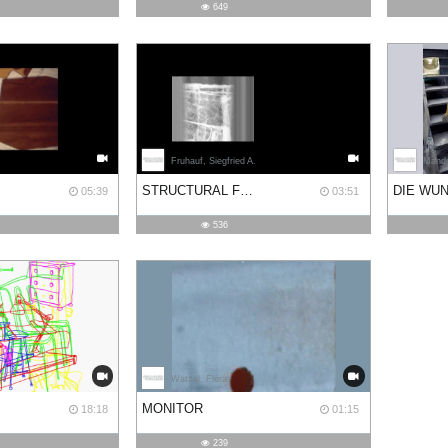
649
Fruhauf, Siegfried A.
Mande
STRUCTURAL FILMWASTE. DISSOLUTION 1
05:39
03:51
536
an
Watzal, Flora
MONITOR
18:18
01:15
239